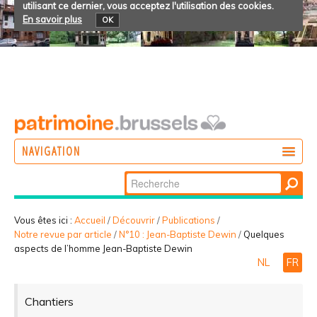
utilisant ce dernier, vous acceptez l'utilisation des cookies.
En savoir plus
OK
NAVIGATION
Chercher par
AGIR
Recherche
DÉCOUVRIR
avancée…
Vous êtes ici :
Accueil
/
Découvrir
/
Publications
/
Notre revue par article
/
N°10 : Jean-Baptiste Dewin
/
Quelques
PARTICIPER
aspects de l’homme Jean-Baptiste Dewin
NL
FR
Chantiers