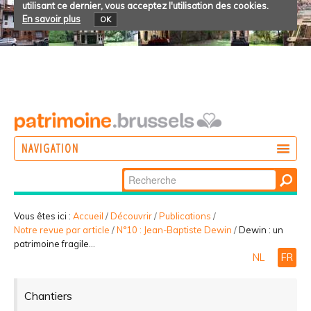
utilisant ce dernier, vous acceptez l'utilisation des cookies.
En savoir plus
OK
NAVIGATION
Chercher par
AGIR
Recherche
DÉCOUVRIR
avancée…
Vous êtes ici :
Accueil
/
Découvrir
/
Publications
/
Notre revue par article
/
N°10 : Jean-Baptiste Dewin
/
Dewin : un
PARTICIPER
patrimoine fragile…
NL
FR
Chantiers