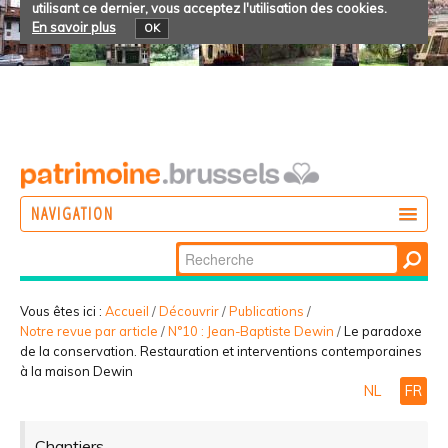
utilisant ce dernier, vous acceptez l'utilisation des cookies.
En savoir plus
OK
NAVIGATION
Chercher par
AGIR
Recherche
DÉCOUVRIR
avancée…
Vous êtes ici :
Accueil
/
Découvrir
/
Publications
/
Notre revue par article
/
N°10 : Jean-Baptiste Dewin
/
Le paradoxe
PARTICIPER
de la conservation. Restauration et interventions contemporaines
à la maison Dewin
NL
FR
Chantiers