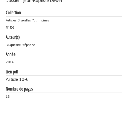
Dossier : Jean-Baptiste Dewin
Collection
Articles Bruxelles Patrimoines
N°
10-6
Auteur(s)
Duquesne Stéphane
Année
2014
Lien pdf
Article 10-6
Nombre de pages
13