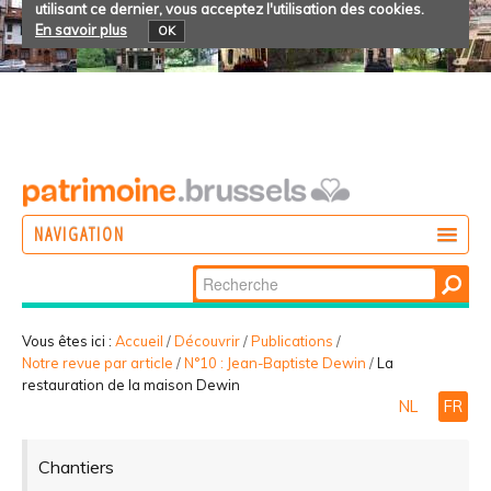
utilisant ce dernier, vous acceptez l'utilisation des cookies.
En savoir plus
OK
NAVIGATION
Chercher par
AGIR
Recherche
DÉCOUVRIR
avancée…
Vous êtes ici :
Accueil
/
Découvrir
/
Publications
/
Notre revue par article
/
N°10 : Jean-Baptiste Dewin
/
La
PARTICIPER
restauration de la maison Dewin
NL
FR
Chantiers