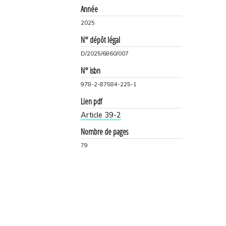
Année
2025
N° dépôt légal
D/2025/6860/007
N° isbn
978-2-87584-225-1
Lien pdf
Article 39-2
Nombre de pages
79