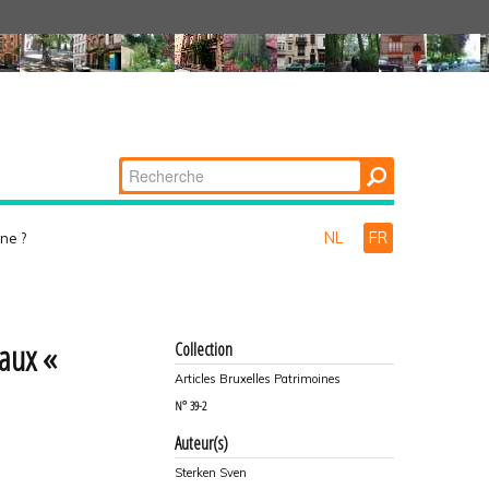
Chercher par
Recherche
avancée…
NL
FR
ne ?
eaux «
Collection
Articles Bruxelles Patrimoines
N°
39-2
Auteur(s)
Sterken Sven