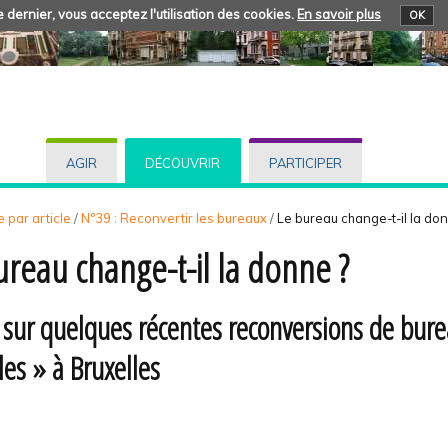
 dernier, vous acceptez l'utilisation des cookies.
En savoir plus
OK
AGIR
DÉCOUVRIR
PARTICIPER
 par article
/
N°39 : Reconvertir les bureaux
/
Le bureau change-t-il la don
ureau change-t-il la donne ?
 sur quelques récentes reconversions de bur
es » à Bruxelles