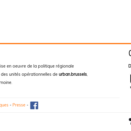
ise en oeuvre de la politique régionale
D
e des unités opérationnelles de
urban.brussels
,
imoine
.
iques
-
Presse
-