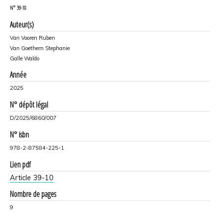
N°
39-10
Auteur(s)
Van Vooren Ruben
Van Goethem Stephanie
Galle Waldo
Année
2025
N° dépôt légal
D/2025/6860/007
N° isbn
978-2-87584-225-1
Lien pdf
Article 39-10
Nombre de pages
9