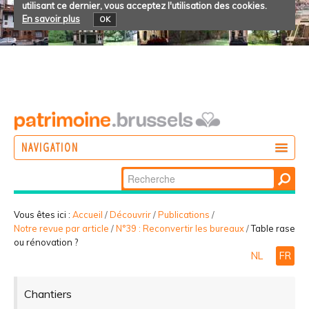
utilisant ce dernier, vous acceptez l'utilisation des cookies.
En savoir plus
OK
NAVIGATION
Chercher par
AGIR
Recherche
DÉCOUVRIR
avancée…
Vous êtes ici :
Accueil
/
Découvrir
/
Publications
/
Notre revue par article
/
N°39 : Reconvertir les bureaux
/
Table rase
PARTICIPER
ou rénovation ?
NL
FR
Chantiers