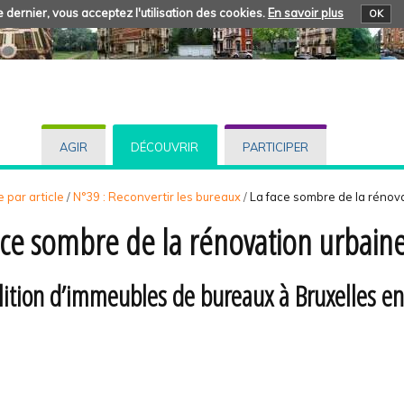
 dernier, vous acceptez l'utilisation des cookies.
En savoir plus
OK
AGIR
DÉCOUVRIR
PARTICIPER
 par article
/
N°39 : Reconvertir les bureaux
/
La face sombre de la rénov
ace sombre de la rénovation urbain
ition d’immeubles de bureaux à Bruxelles en