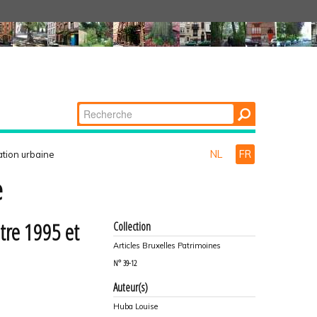
Chercher par
Recherche
avancée…
NL
FR
ation urbaine
e
tre 1995 et
Collection
Articles Bruxelles Patrimoines
N°
39-12
Auteur(s)
Huba Louise