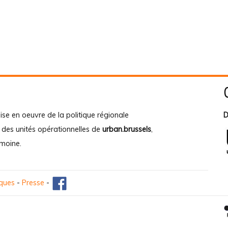
ise en oeuvre de la politique régionale
D
e des unités opérationnelles de
urban.brussels
,
imoine
.
iques
-
Presse
-