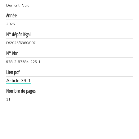
Dumont Paula
Année
2025
N° dépôt légal
D/2025/6860/007
N° isbn
978-2-87584-225-1
Lien pdf
Article 39-1
Nombre de pages
11