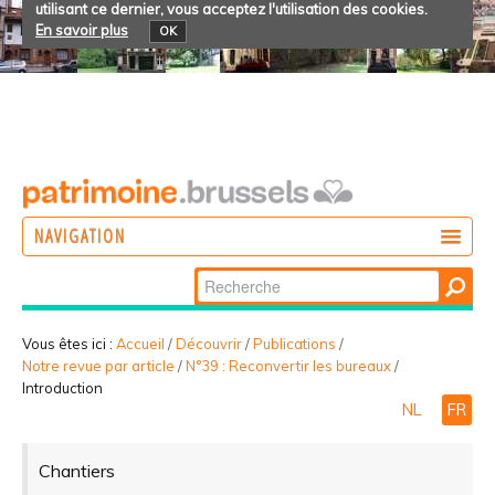
utilisant ce dernier, vous acceptez l'utilisation des cookies.
En savoir plus
OK
NAVIGATION
Chercher par
AGIR
Recherche
DÉCOUVRIR
avancée…
Vous êtes ici :
Accueil
/
Découvrir
/
Publications
/
Notre revue par article
/
N°39 : Reconvertir les bureaux
/
PARTICIPER
Introduction
NL
FR
Chantiers