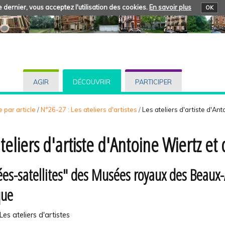
 dernier, vous acceptez l'utilisation des cookies.
En savoir plus
OK
AGIR
DÉCOUVRIR
PARTICIPER
 par article
/
N°26-27 : Les ateliers d'artistes
/
Les ateliers d'artiste d'An
ateliers d'artiste d'Antoine Wiertz e
es-satellites" des Musées royaux des Beaux-
que
Les ateliers d'artistes