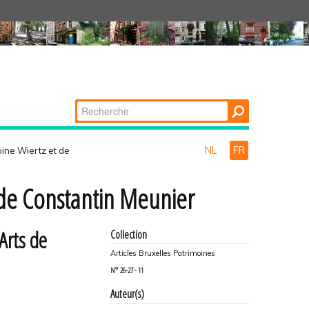
Chercher par
Recherche
avancée…
NL
FR
toine Wiertz et de
t de Constantin Meunier
Arts de
Collection
Articles Bruxelles Patrimoines
N°
26-27 - 11
Auteur(s)