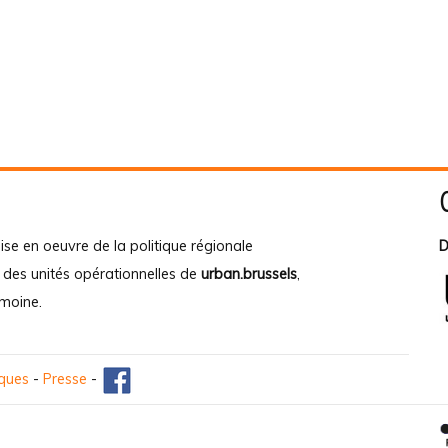
ise en oeuvre de la politique régionale
D
e des unités opérationnelles de
urban.brussels
,
imoine
.
iques
-
Presse
-