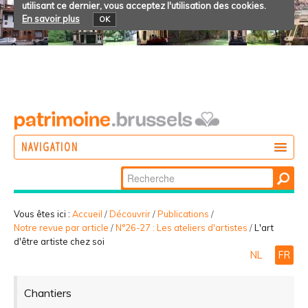
utilisant ce dernier, vous acceptez l'utilisation des cookies.
En savoir plus
OK
NAVIGATION
Chercher par
AGIR
Recherche
DÉCOUVRIR
avancée…
Vous êtes ici :
Accueil
/
Découvrir
/
Publications
/
Notre revue par article
/
N°26-27 : Les ateliers d'artistes
/
L'art
PARTICIPER
d'être artiste chez soi
NL
FR
Chantiers