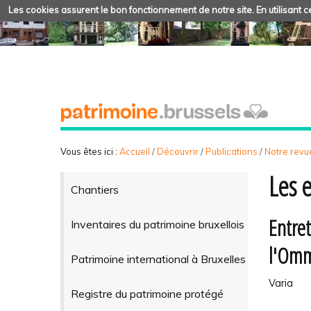
Les cookies assurent le bon fonctionnement de notre site. En utilisant ce
Vous êtes ici :
Accueil
/
Découvrir
/
Publications
/
Notre revue
Les 
Chantiers
Entret
Inventaires du patrimoine bruxellois
l'Om
Patrimoine international à Bruxelles
Varia
Registre du patrimoine protégé