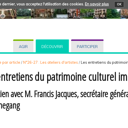
 dernier, vous acceptez l'utilisation des cookies.
En savoir plus
OK
AGIR
DÉCOUVRIR
PARTICIPER
 par article
/
N°26-27 : Les ateliers d'artistes
/
Les entretiens du patrimoin
entretiens du patrimoine culturel i
ien avec M. Francis Jacques, secrétaire génér
megang