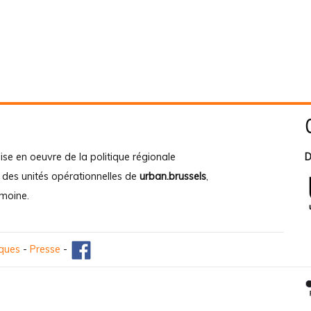
ise en oeuvre de la politique régionale
D
e des unités opérationnelles de
urban.brussels
,
imoine
.
iques
-
Presse
-