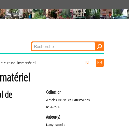
Chercher par
Recherche
avancée…
NL
FR
e culturel immatériel
mmatériel
al de
Collection
Articles Bruxelles Patrimoines
N°
26-27 - 16
Auteur(s)
Leroy Isabelle