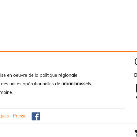
ise en oeuvre de la politique régionale
D
e des unités opérationnelles de
urban.brussels
,
imoine
.
iques
-
Presse
-