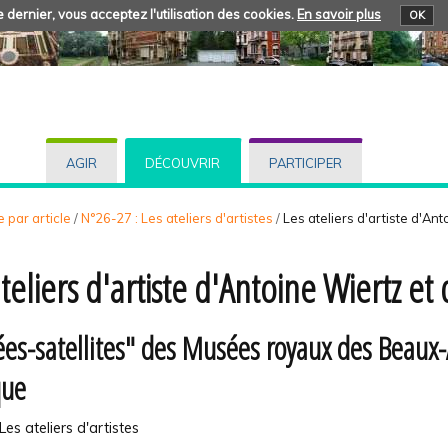
 dernier, vous acceptez l'utilisation des cookies.
En savoir plus
OK
AGIR
DÉCOUVRIR
PARTICIPER
 par article
/
N°26-27 : Les ateliers d'artistes
/
Les ateliers d'artiste d'An
ateliers d'artiste d'Antoine Wiertz e
es-satellites" des Musées royaux des Beaux-
que
Les ateliers d'artistes