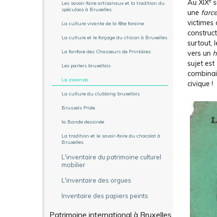
e
Au XIX
s
Les savoir-faire artisanaux et la tradition du
spéculoos à Bruxelles
une
farc
victimes 
La culture vivante de la fête foraine
construct
La culture et le forçage du chicon à Bruxelles
surtout, 
La fanfare des Chasseurs de Prinkères
vers un
h
sujet est
Les parlers bruxellois
combinai
La zwanze
civique !
La culture du clubbing bruxellois
Brussels Pride
la Bande dessinée
La tradition et le savoir-faire du chocolat à
Bruxelles
L'inventaire du patrimoine culturel
mobilier
L'inventaire des orgues
Inventaire des papiers peints
Patrimoine international à Bruxelles