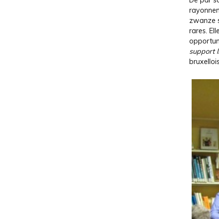
De par sa
rayonneme
zwanze so
rares. El
opportun
support l
bruxelloi