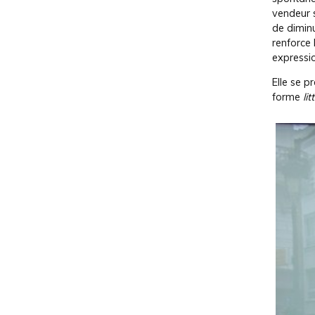
vendeur s
de diminu
renforce 
expressio
Elle se 
forme
lit