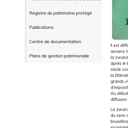
Registre du patrimoine protégé
Publications
Centre de documentation
Il est di
anciens 
Plans de gestion patrimoniale
la zwanz
après le 
siècle vo
la littér
grands
é
d'exposi
Au début
diffusio
La zwanz
du sens d
bruxello
spontané