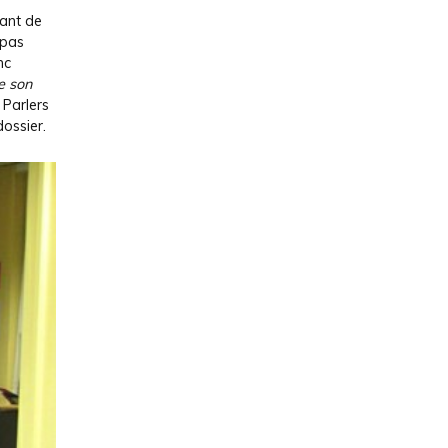
tant de
 pas
nc
e son
s Parlers
dossier.