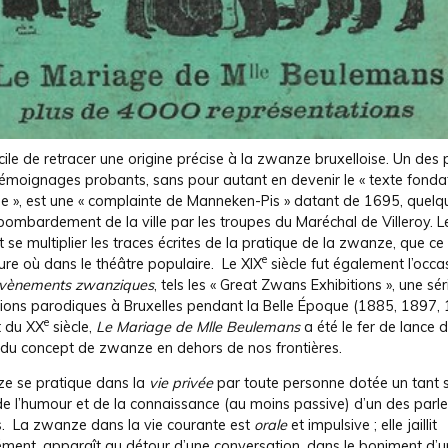
fficile de retracer une origine précise à la zwanze bruxelloise. Un des 
témoignages probants, sans pour autant en devenir le « texte fonda
e », est une « complainte de Manneken-Pis » datant de 1695, quelq
bombardement de la ville par les troupes du Maréchal de Villeroy. L
it se multiplier les traces écrites de la pratique de la zwanze, que ce
e
ature où dans le théâtre populaire. Le XIX
siècle fut également l’occa
vènements
zwanziques
, tels les « Great Zwans Exhibitions », une sér
tions parodiques à Bruxelles pendant la Belle Époque (1885, 1897, 
e
 du XX
siècle,
Le Mariage de Mlle Beulemans
a été le fer de lance d
n du concept de zwanze en dehors de nos frontières.
e se pratique dans la
vie privée
par toute personne dotée un tant s
e l’humour et de la connaissance (au moins passive) d’un des parle
is. La zwanze dans la vie courante est
orale
et impulsive ; elle jaillit
ment, apparaît au détour d’une conversation, dans le boniment d’u