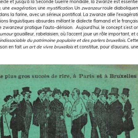
iècle et jusqu’à la Seconde Guerre mondiale, la zwanze est essentie
e
, une
exagération
, une
mystification
. Un
zwanzeur
roule diabolique
dans la farine, avec un sérieux pontifical. La zwanze allie l'exagéra
ions linguistiques absurdes mêlant le dialecte flamand et le français
le zwanzeur pratique l'auto-dérision. Aujourd’hui, le concept s’est or
umour
gouailleur, rabelaisien, où l’accent joue un rôle important, et 
indissociable du
patrimoine populaire et des parlers bruxellois.
Cett
son en fait
un art de vivre bruxellois
et constitue, pour d’aucuns, un