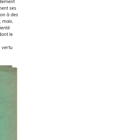
llement
ment ses
tion à des
, mais,
ienté
dont le
e
e vertu