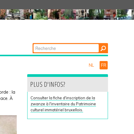
Chercher par
Recherche
avancée…
NL
FR
PLUS D'INFOS?
orde : la
Consulter la fiche d'inscription de la
lace. À
zwanze à l'inventaire du Patrimoine
culturel immatériel bruxellois.