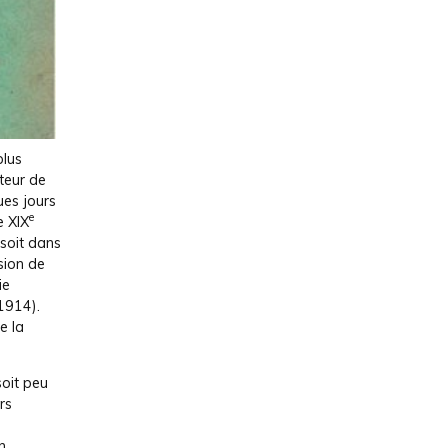
plus
teur de
ues jours
e
e XIX
 soit dans
sion de
ie
1914).
e la
oit peu
rs
n