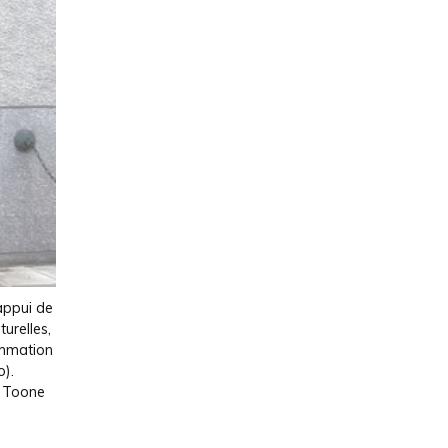
’appui de
turelles,
ammation
o).
e Toone