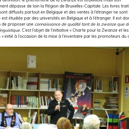
 définition, le phénomène de la zwanze est bruxellois mais son
nt dépasse de loin la Région de Bruxelles-Capitale. Les livres trai
nt diffusés partout en Belgique et des ventes à l’étranger ne sont
le est étudiée par des universités en Belgique et à l’étranger. Il est do
 de proposer une
connaissance de qualité tant de la
zwanze que d
inguistique
. C’est l’objet de l’initiative « Charte pour la Zwanze et le
s » initié à l’occasion de la mise à l’inventaire par les promoteurs du 