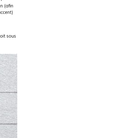
n (afin
accent)
soit sous