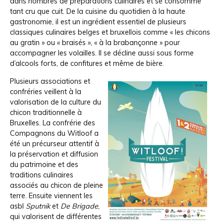
dans nombres de préparations culinaires et se consomme
tant cru que cuit. De la cuisine du quotidien à la haute
gastronomie, il est un ingrédient essentiel de plusieurs
classiques culinaires belges et bruxellois comme « les chicons
au gratin » ou « braisés », « à la brabançonne » pour
accompagner les volailles. Il se décline aussi sous forme
d’alcools forts, de confitures et même de bière.
Plusieurs associations et
confréries veillent à la
valorisation de la culture du
chicon traditionnelle à
Bruxelles. La confrérie des
Compagnons du Witloof a
été un précurseur attentif à
la préservation et diffusion
du patrimoine et des
traditions culinaires
associés au chicon de pleine
terre. Ensuite viennent les
asbl
Sputnik
et
De Brigade
,
qui valorisent de différentes