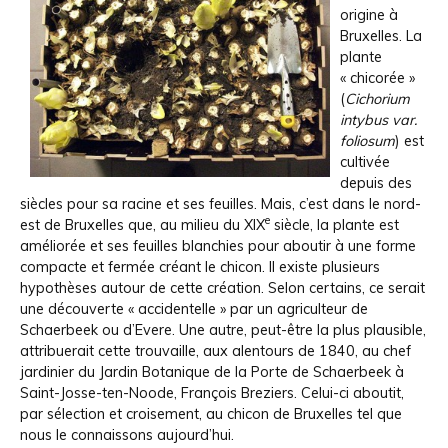
origine à
Bruxelles. La
plante
« chicorée »
(
Cichorium
intybus var.
foliosum
) est
cultivée
depuis des
siècles pour sa racine et ses feuilles. Mais, c’est dans le nord-
e
est de Bruxelles que, au milieu du XIX
siècle, la plante est
améliorée et ses feuilles blanchies pour aboutir à une forme
compacte et fermée créant le chicon. Il existe plusieurs
hypothèses autour de cette création. Selon certains, ce serait
une découverte « accidentelle » par un agriculteur de
Schaerbeek ou d’Evere. Une autre, peut-être la plus plausible,
attribuerait cette trouvaille, aux alentours de 1840, au chef
jardinier du Jardin Botanique de la Porte de Schaerbeek à
Saint-Josse-ten-Noode, François Breziers. Celui-ci aboutit,
par sélection et croisement, au chicon de Bruxelles tel que
nous le connaissons aujourd’hui.