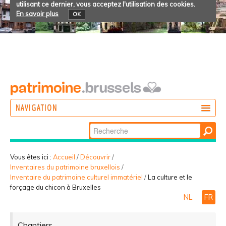
utilisant ce dernier, vous acceptez l'utilisation des cookies.
En savoir plus
OK
NAVIGATION
Chercher par
AGIR
Recherche
DÉCOUVRIR
avancée…
Vous êtes ici :
Accueil
/
Découvrir
/
Inventaires du patrimoine bruxellois
/
PARTICIPER
Inventaire du patrimoine culturel immatériel
/
La culture et le
forçage du chicon à Bruxelles
NL
FR
Chantiers