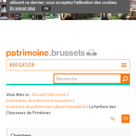
utilisant ce dernier, vous acceptez l'utilisation des cookies.
En savoir plus
OK
NAVIGATION
Chercher par
AGIR
Recherche
DÉCOUVRIR
avancée…
Vous êtes ici :
Accueil
/
Découvrir
/
Inventaires du patrimoine bruxellois
/
PARTICIPER
Inventaire du patrimoine culturel immatériel
/
La fanfare des
Chasseurs de Prinkères
NL
FR
Chantiers