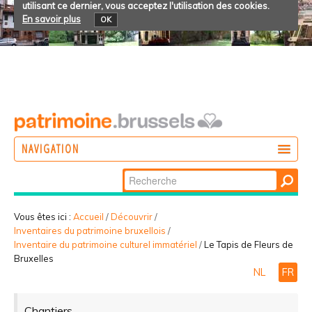
utilisant ce dernier, vous acceptez l'utilisation des cookies.
En savoir plus
OK
NAVIGATION
Chercher par
AGIR
Recherche
DÉCOUVRIR
avancée…
Vous êtes ici :
Accueil
/
Découvrir
/
Inventaires du patrimoine bruxellois
/
PARTICIPER
Inventaire du patrimoine culturel immatériel
/
Le Tapis de Fleurs de
Bruxelles
NL
FR
Chantiers