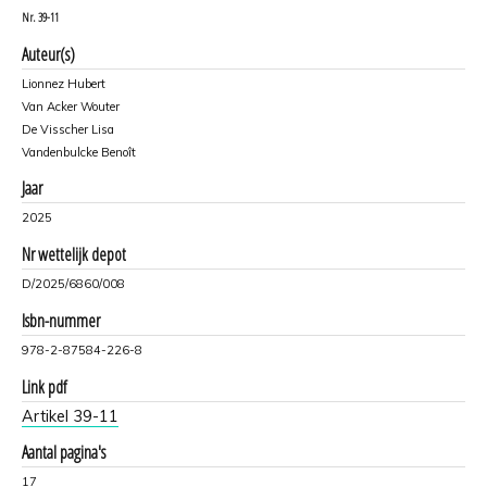
Nr.
39-11
Auteur(s)
Lionnez Hubert
Van Acker Wouter
De Visscher Lisa
Vandenbulcke Benoît
Jaar
2025
Nr wettelijk depot
D/2025/6860/008
Isbn-nummer
978-2-87584-226-8
Link pdf
Artikel 39-11
Aantal pagina's
17