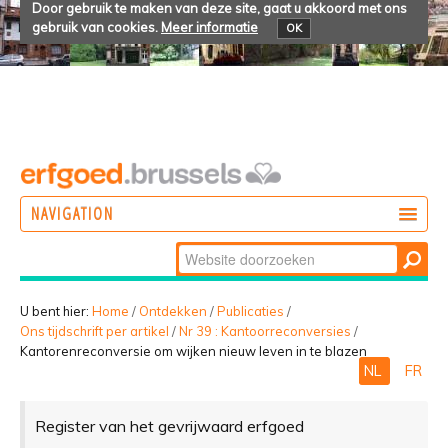
Door gebruik te maken van deze site, gaat u akkoord met ons
gebruik van cookies.
Meer informatie
OK
NAVIGATION
Zoek
DOEN
Geavanceerd
ONTDEKKEN
zoeken...
U bent hier:
Home
/
Ontdekken
/
Publicaties
/
Ons tijdschrift per artikel
/
Nr 39 : Kantoorreconversies
/
BELEVEN
Kantorenreconversie om wijken nieuw leven in te blazen
NL
FR
Register van het gevrijwaard erfgoed