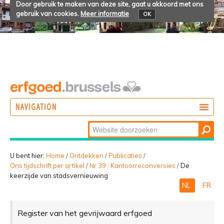
Door gebruik te maken van deze site, gaat u akkoord met ons
gebruik van cookies.
Meer informatie
OK
NAVIGATION
Zoek
DOEN
Geavanceerd
ONTDEKKEN
zoeken...
U bent hier:
Home
/
Ontdekken
/
Publicaties
/
Ons tijdschrift per artikel
/
Nr 39 : Kantoorreconversies
/
De
BELEVEN
keerzijde van stadsvernieuwing
NL
FR
Register van het gevrijwaard erfgoed