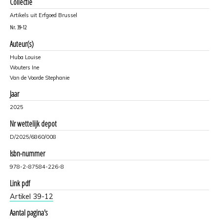
Collectie
Artikels uit Erfgoed Brussel
Nr.
39-12
Auteur(s)
Huba Louise
Wouters Ine
Van de Voorde Stephanie
Jaar
2025
Nr wettelijk depot
D/2025/6860/008
Isbn-nummer
978-2-87584-226-8
Link pdf
Artikel 39-12
Aantal pagina's