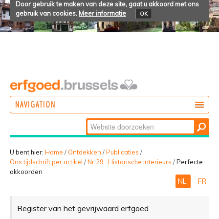
Door gebruik te maken van deze site, gaat u akkoord met ons
gebruik van cookies.
Meer informatie
OK
NAVIGATION
Zoek
DOEN
Geavanceerd
ONTDEKKEN
zoeken...
U bent hier:
Home
/
Ontdekken
/
Publicaties
/
Ons tijdschrift per artikel
/
Nr 29 : Historische interieurs
/
Perfecte
BELEVEN
akkoorden
NL
FR
Register van het gevrijwaard erfgoed