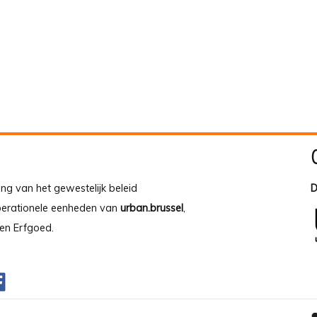
ing van het gewestelijk beleid
D
operationele eenheden van
urban.brussel
,
en Erfgoed.