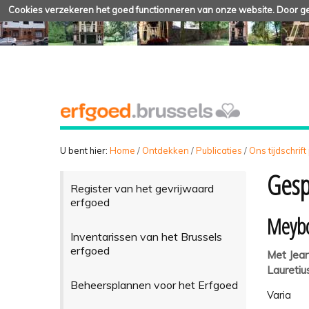
Cookies verzekeren het goed functionneren van onze website. Door geb
U bent hier:
Home
/
Ontdekken
/
Publicaties
/
Ons tijdschrift
Gesp
Register van het gevrijwaard
erfgoed
Meyb
Inventarissen van het Brussels
erfgoed
Met Jean
Laureti
Beheersplannen voor het Erfgoed
Varia