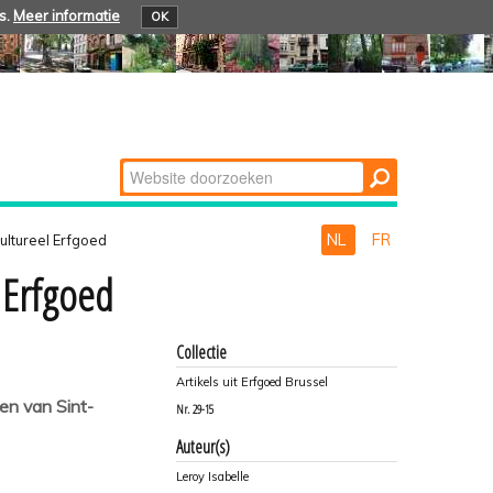
s.
Meer informatie
OK
Zoek
Geavanceerd
zoeken...
NL
FR
ltureel Erfgoed
 Erfgoed
Collectie
Artikels uit Erfgoed Brussel
en van Sint-
Nr.
29-15
Auteur(s)
Leroy Isabelle