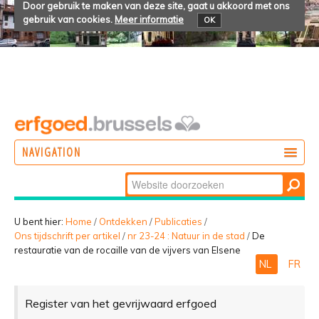
Door gebruik te maken van deze site, gaat u akkoord met ons
gebruik van cookies.
Meer informatie
OK
NAVIGATION
Zoek
DOEN
Geavanceerd
ONTDEKKEN
zoeken...
U bent hier:
Home
/
Ontdekken
/
Publicaties
/
Ons tijdschrift per artikel
/
nr 23-24 : Natuur in de stad
/
De
BELEVEN
restauratie van de rocaille van de vijvers van Elsene
NL
FR
Register van het gevrijwaard erfgoed