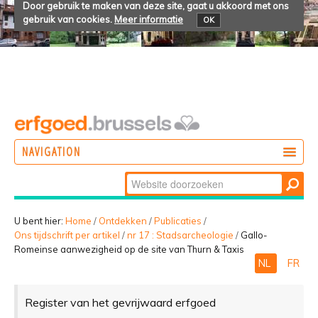
Door gebruik te maken van deze site, gaat u akkoord met ons
gebruik van cookies.
Meer informatie
OK
NAVIGATION
Zoek
DOEN
Geavanceerd
ONTDEKKEN
zoeken...
U bent hier:
Home
/
Ontdekken
/
Publicaties
/
Ons tijdschrift per artikel
/
nr 17 : Stadsarcheologie
/
Gallo-
BELEVEN
Romeinse aanwezigheid op de site van Thurn & Taxis
NL
FR
Register van het gevrijwaard erfgoed