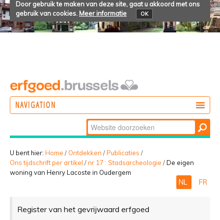
Door gebruik te maken van deze site, gaat u akkoord met ons
gebruik van cookies.
Meer informatie
OK
NAVIGATION
Zoek
DOEN
Geavanceerd
ONTDEKKEN
zoeken...
U bent hier:
Home
/
Ontdekken
/
Publicaties
/
Ons tijdschrift per artikel
/
nr 17 : Stadsarcheologie
/
De eigen
BELEVEN
woning van Henry Lacoste in Oudergem
NL
FR
Register van het gevrijwaard erfgoed