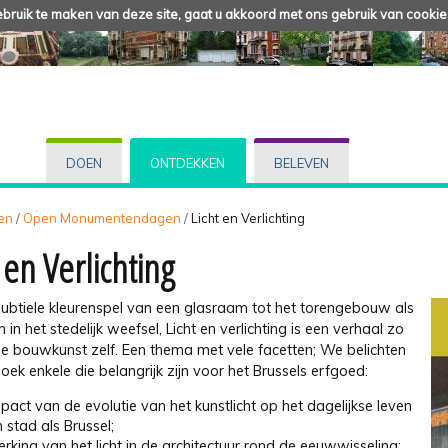
ruik te maken van deze site, gaat u akkoord met ons gebruik van cookie
DOEN
ONTDEKKEN
BELEVEN
en
/
Open Monumentendagen
/
Licht en Verlichting
 en Verlichting
subtiele kleurenspel van een glasraam tot het torengebouw als
n in het stedelijk weefsel, Licht en verlichting is een verhaal zo
de bouwkunst zelf. Een thema met vele facetten; We belichten
 boek enkele die belangrijk zijn voor het Brussels erfgoed:
pact van de evolutie van het kunstlicht op het dagelijkse leven
n stad als Brussel;
rking van het licht in de architectuur rond de eeuwwisseling;