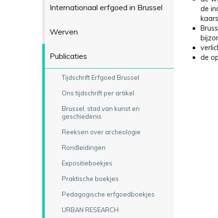
Internationaal erfgoed in Brussel
de in
kaars
Bruss
Werven
bijzo
verli
Publicaties
de o
Tijdschrift Erfgoed Brussel
Ons tijdschrift per artikel
Brussel, stad van kunst en
geschiedenis
Reeksen over archeologie
Rondleidingen
Expositieboekjes
Praktische boekjes
Pedagogische erfgoedboekjes
URBAN RESEARCH