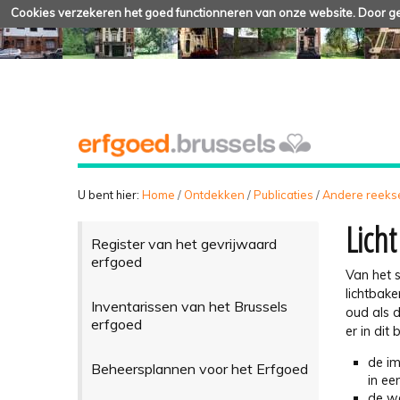
Cookies verzekeren het goed functionneren van onze website. Door geb
U bent hier:
Home
/
Ontdekken
/
Publicaties
/
Andere reeks
Licht
Register van het gevrijwaard
erfgoed
Van het 
lichtbake
Inventarissen van het Brussels
oud als 
erfgoed
er in dit
de im
Beheersplannen voor het Erfgoed
in ee
de we