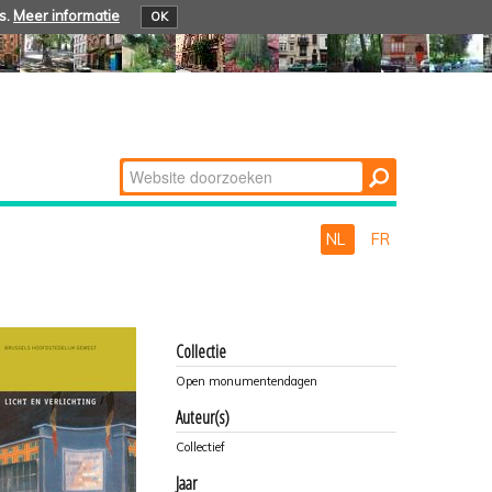
s.
Meer informatie
OK
Zoek
Geavanceerd
zoeken...
NL
FR
Collectie
Open monumentendagen
Auteur(s)
Collectief
Jaar