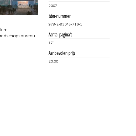
2007
Isbn-nummer
978-2-93045-716-1
llum;
Aantal pagina's
landschapsbureau.
171
Aanbevolen prijs
20,00