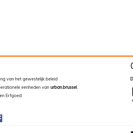
ing van het gewestelijk beleid
D
operationele eenheden van
urban.brussel
,
en Erfgoed.