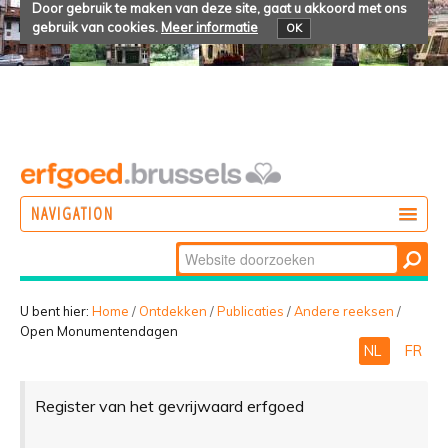
Door gebruik te maken van deze site, gaat u akkoord met ons
gebruik van cookies.
Meer informatie
OK
NAVIGATION
Zoek
DOEN
Geavanceerd
ONTDEKKEN
zoeken...
U bent hier:
Home
/
Ontdekken
/
Publicaties
/
Andere reeksen
/
Open Monumentendagen
BELEVEN
NL
FR
Register van het gevrijwaard erfgoed