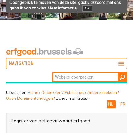
Door gebruik te maken van deze site, gaat u akkoord met ons
gebruik van cookies.
Meer informatie
OK
NAVIGATION
Zoek
DOEN
Geavanceerd
ONTDEKKEN
zoeken...
U bent hier:
Home
/
Ontdekken
/
Publicaties
/
Andere reeksen
/
Open Monumentendagen
/
Lichaam en Geest
BELEVEN
NL
FR
Register van het gevrijwaard erfgoed