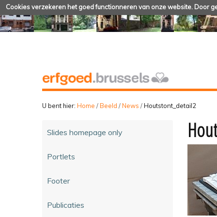
Cookies verzekeren het goed functionneren van onze website. Door geb
U bent hier:
Home
/
Beeld
/
News
/
Houtstont_detail2
Hout
Slides homepage only
Portlets
Footer
Publicaties