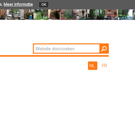
s.
Meer informatie
OK
Zoek
Geavanceerd
zoeken...
NL
FR