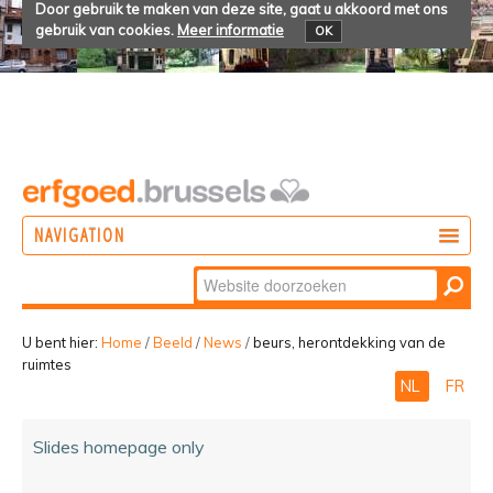
Door gebruik te maken van deze site, gaat u akkoord met ons
gebruik van cookies.
Meer informatie
OK
NAVIGATION
Zoek
DOEN
Geavanceerd
ONTDEKKEN
zoeken...
U bent hier:
Home
/
Beeld
/
News
/
beurs, herontdekking van de
ruimtes
BELEVEN
NL
FR
Slides homepage only