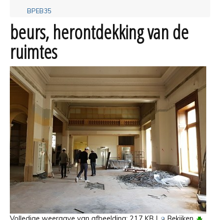
BPEB35
beurs, herontdekking van de
ruimtes
Volledige weergave van afbeelding:
217 KB
|
Bekijken