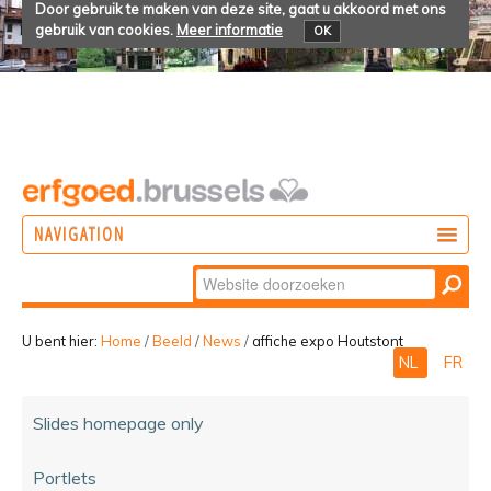
Door gebruik te maken van deze site, gaat u akkoord met ons
gebruik van cookies.
Meer informatie
OK
NAVIGATION
Zoek
DOEN
Geavanceerd
ONTDEKKEN
zoeken...
U bent hier:
Home
/
Beeld
/
News
/
affiche expo Houtstont
NL
FR
BELEVEN
Slides homepage only
Portlets