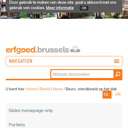
Door gebruik te maken van deze site, gaat u akkoord met ons
gebruik van cookies.
Meer informatie
OK
NAVIGATION
Zoek
DOEN
Geavanceerd
ONTDEKKEN
zoeken...
U bent hier:
Home
/
Beeld
/
News
/
Beurs, standbeeld op het dak
NL
FR
BELEVEN
Slides homepage only
Portlets