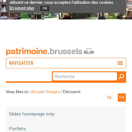
utilisant ce dernier, vous acceptez l'utilisation des cookies.
En savoir plus
OK
NAVIGATION
Chercher par
AGIR
Recherche
DÉCOUVRIR
avancée…
Vous êtes ici :
Accueil
/
Images
/
Découvrir
NL
FR
PARTICIPER
Slides homepage only
Portlets