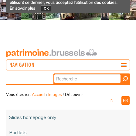
utilisant ce dernier, vous acceptez l'utilisation des cookies.
En savoir plus
OK
NAVIGATION
Chercher par
AGIR
Recherche
DÉCOUVRIR
avancée…
Vous êtes ici :
Accueil
/
Images
/
Découvrir
NL
FR
PARTICIPER
Slides homepage only
Portlets