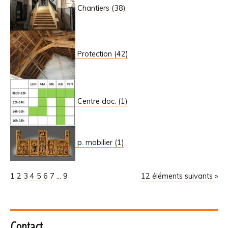
Chantiers (38)
Protection (42)
Centre doc. (1)
p. mobilier (1)
1
2
3
4
5
6
7
...
9
12 éléments suivants »
Contact