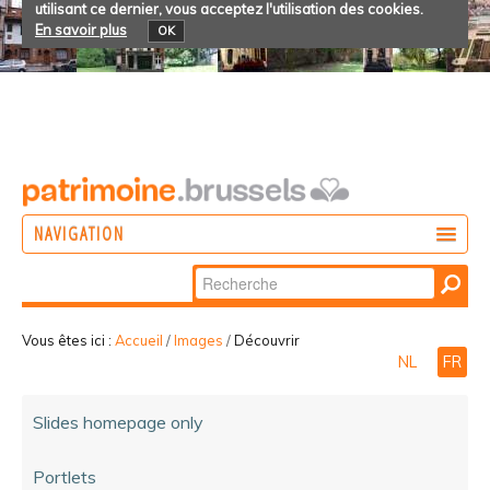
utilisant ce dernier, vous acceptez l'utilisation des cookies.
En savoir plus
OK
NAVIGATION
Chercher par
AGIR
Recherche
DÉCOUVRIR
avancée…
Vous êtes ici :
Accueil
/
Images
/
Découvrir
NL
FR
PARTICIPER
Slides homepage only
Portlets