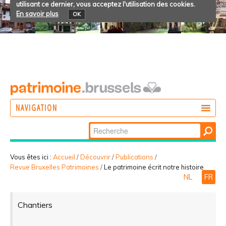
utilisant ce dernier, vous acceptez l'utilisation des cookies.
En savoir plus
OK
NAVIGATION
Chercher par
AGIR
Recherche
DÉCOUVRIR
avancée…
Vous êtes ici :
Accueil
/
Découvrir
/
Publications
/
Revue Bruxelles Patrimoines
/
Le patrimoine écrit notre histoire
PARTICIPER
NL
FR
Chantiers