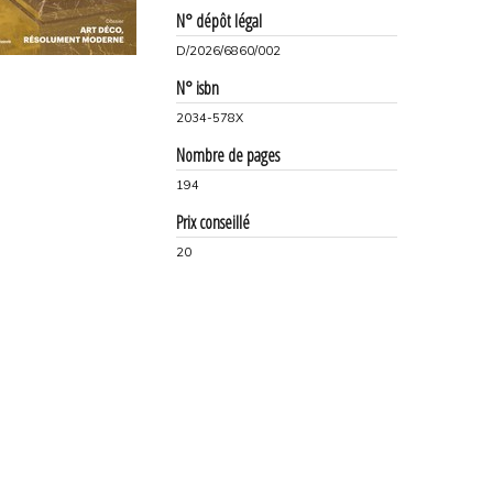
N° dépôt légal
D/2026/6860/002
N° isbn
2034-578X
Nombre de pages
194
Prix conseillé
20