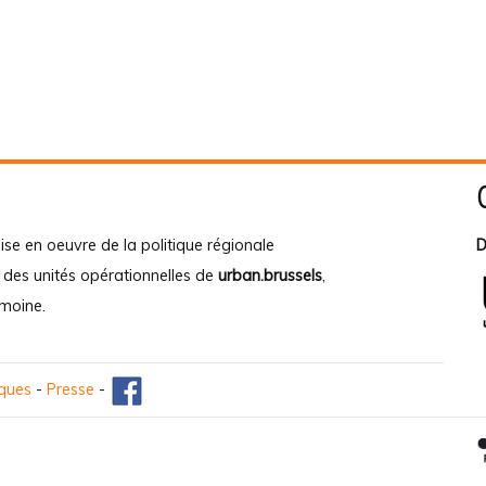
ise en oeuvre de la politique régionale
D
e des unités opérationnelles de
urban.brussels
,
imoine
.
iques
-
Presse
-