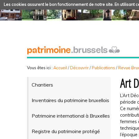
Les cookies assurent le bon fonctionnement de notre site. En utilisant ce
Vous êtes ici :
Accueil
/
Découvrir
/
Publications
/
Revue Brux
Art 
Chantiers
L’Art Déc
Inventaires du patrimoine bruxellois
période d
Ce numér
contribu
Patrimoine international à Bruxelles
femmes à 
technique
Registre du patrimoine protégé
l’époque 