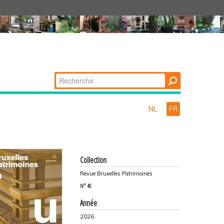
Chercher par
Recherche
avancée…
NL
FR
Collection
Revue Bruxelles Patrimoines
N°
40
Année
2026