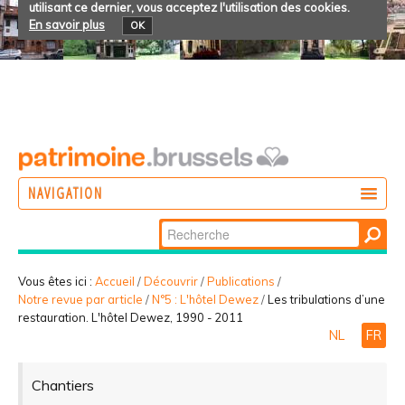
utilisant ce dernier, vous acceptez l'utilisation des cookies.
En savoir plus
OK
NAVIGATION
Chercher par
AGIR
Recherche
DÉCOUVRIR
avancée…
Vous êtes ici :
Accueil
/
Découvrir
/
Publications
/
Notre revue par article
/
N°5 : L'hôtel Dewez
/
Les tribulations d’une
PARTICIPER
restauration. L'hôtel Dewez, 1990 - 2011
NL
FR
Chantiers