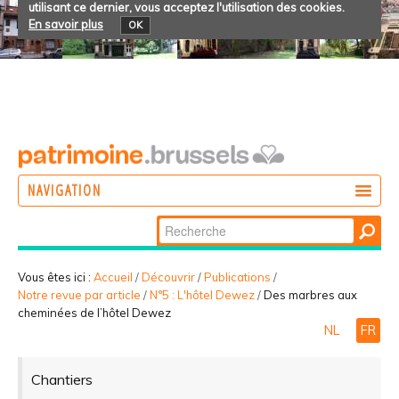
utilisant ce dernier, vous acceptez l'utilisation des cookies.
En savoir plus
OK
NAVIGATION
Chercher par
AGIR
Recherche
DÉCOUVRIR
avancée…
Vous êtes ici :
Accueil
/
Découvrir
/
Publications
/
Notre revue par article
/
N°5 : L'hôtel Dewez
/
Des marbres aux
PARTICIPER
cheminées de l’hôtel Dewez
NL
FR
Chantiers