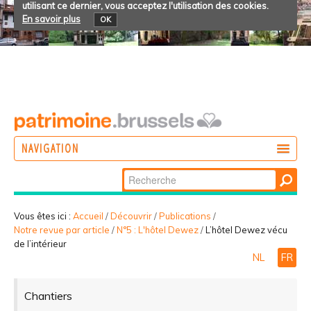
utilisant ce dernier, vous acceptez l'utilisation des cookies.
En savoir plus
OK
NAVIGATION
Chercher par
AGIR
Recherche
DÉCOUVRIR
avancée…
Vous êtes ici :
Accueil
/
Découvrir
/
Publications
/
Notre revue par article
/
N°5 : L'hôtel Dewez
/
L’hôtel Dewez vécu
PARTICIPER
de l’intérieur
NL
FR
Chantiers