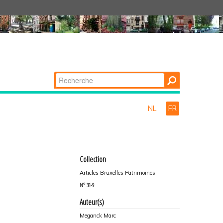
Chercher par
Recherche
avancée…
NL
FR
Collection
Articles Bruxelles Patrimoines
N°
31-9
Auteur(s)
Meganck Marc