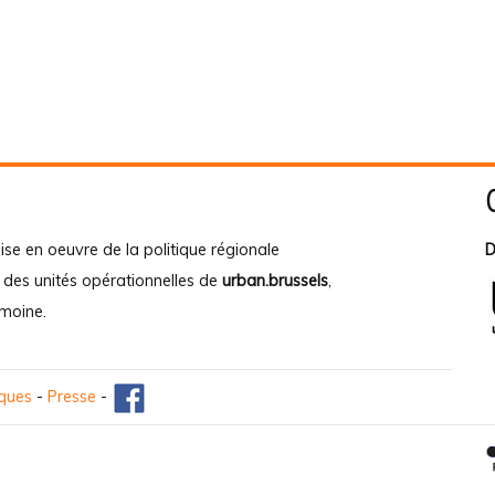
ise en oeuvre de la politique régionale
D
e des unités opérationnelles de
urban.brussels
,
imoine
.
iques
-
Presse
-