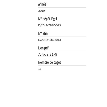
Année
2019
N° dépôt légal
D/2019/6860/013
N° isbn
D/2019/6860/013
Lien pdf
Article 31-9
Nombre de pages
15