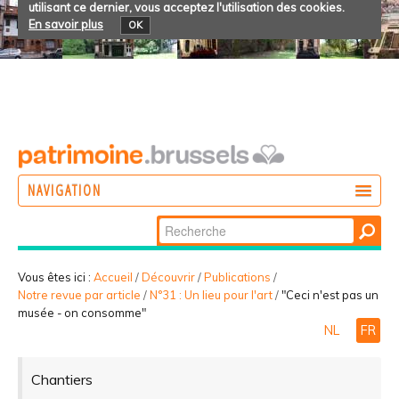
utilisant ce dernier, vous acceptez l'utilisation des cookies.
En savoir plus
OK
NAVIGATION
Chercher par
AGIR
Recherche
DÉCOUVRIR
avancée…
Vous êtes ici :
Accueil
/
Découvrir
/
Publications
/
Notre revue par article
/
N°31 : Un lieu pour l'art
/
"Ceci n'est pas un
PARTICIPER
musée - on consomme"
NL
FR
Chantiers