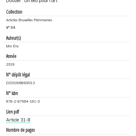
Dossier : Un lieu pour l'art
Collection
Articles Bruxelles Patrimoines
N°
31-8
Auteur(s)
Min Éric
Année
2019
N° dépôt légal
D/2019/6860/013
N° isbn
978-2-87584-181-0
Lien pdf
Article 31-8
Nombre de pages