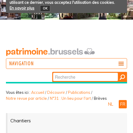
utilisant ce dernier, vous acceptez l'utilisation des cookies.
En savoir plus
OK
NAVIGATION
Chercher par
AGIR
Recherche
DÉCOUVRIR
avancée…
Vous êtes ici :
Accueil
/
Découvrir
/
Publications
/
Notre revue par article
/
N°31 : Un lieu pour l'art
/
Brèves
PARTICIPER
NL
FR
Chantiers