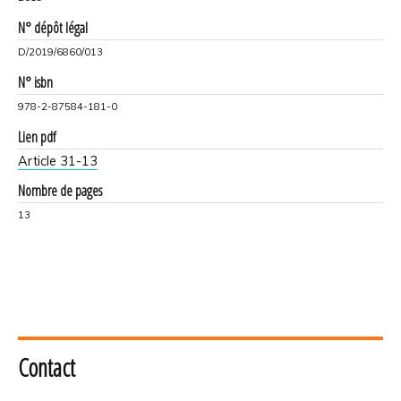
N° dépôt légal
D/2019/6860/013
N° isbn
978-2-87584-181-0
Lien pdf
Article 31-13
Nombre de pages
13
Contact