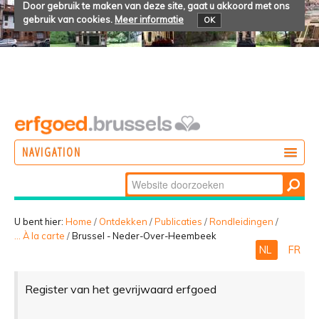
Door gebruik te maken van deze site, gaat u akkoord met ons
gebruik van cookies.
Meer informatie
OK
NAVIGATION
Zoek
DOEN
Geavanceerd
ONTDEKKEN
zoeken...
U bent hier:
Home
/
Ontdekken
/
Publicaties
/
Rondleidingen
/
... À la carte
/
Brussel - Neder-Over-Heembeek
BELEVEN
NL
FR
Register van het gevrijwaard erfgoed