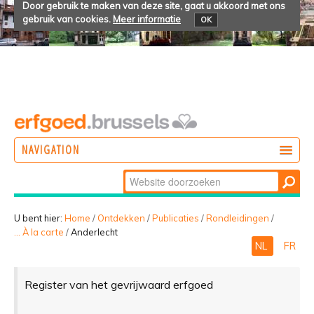
Door gebruik te maken van deze site, gaat u akkoord met ons
gebruik van cookies.
Meer informatie
OK
NAVIGATION
Zoek
DOEN
Geavanceerd
ONTDEKKEN
zoeken...
U bent hier:
Home
/
Ontdekken
/
Publicaties
/
Rondleidingen
/
... À la carte
/
Anderlecht
BELEVEN
NL
FR
Register van het gevrijwaard erfgoed