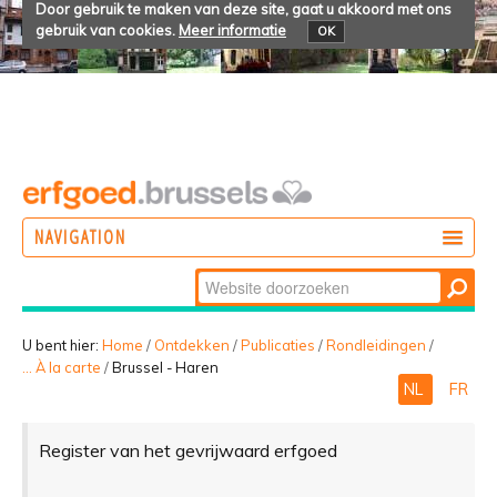
Door gebruik te maken van deze site, gaat u akkoord met ons
gebruik van cookies.
Meer informatie
OK
NAVIGATION
Zoek
DOEN
Geavanceerd
ONTDEKKEN
zoeken...
U bent hier:
Home
/
Ontdekken
/
Publicaties
/
Rondleidingen
/
... À la carte
/
Brussel - Haren
BELEVEN
NL
FR
Register van het gevrijwaard erfgoed