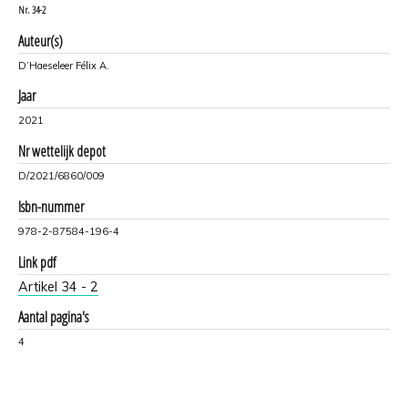
Nr.
34-2
Auteur(s)
D’Haeseleer Félix A.
Jaar
2021
Nr wettelijk depot
D/2021/6860/009
Isbn-nummer
978-2-87584-196-4
Link pdf
Artikel 34 - 2
Aantal pagina's
4