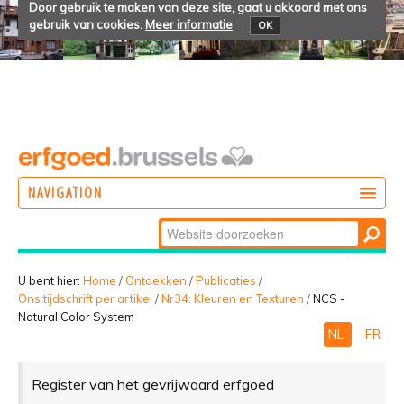
Door gebruik te maken van deze site, gaat u akkoord met ons
gebruik van cookies.
Meer informatie
OK
NAVIGATION
Zoek
DOEN
Geavanceerd
ONTDEKKEN
zoeken...
U bent hier:
Home
/
Ontdekken
/
Publicaties
/
Ons tijdschrift per artikel
/
Nr34: Kleuren en Texturen
/
NCS -
BELEVEN
Natural Color System
NL
FR
Register van het gevrijwaard erfgoed