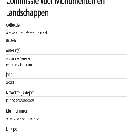
Commissie voor Monumenten en
Landschappen
Collectie
Artikels uit Erfgoed Brussel
Nr.
36-12
Auteur(s)
Autenne Aurélie
Frisque Christian
Jaar
2023
Nr wettelijk depot
D/2022/6860/008
Isbn-nummer
978-2-87584-202-2
Link pdf