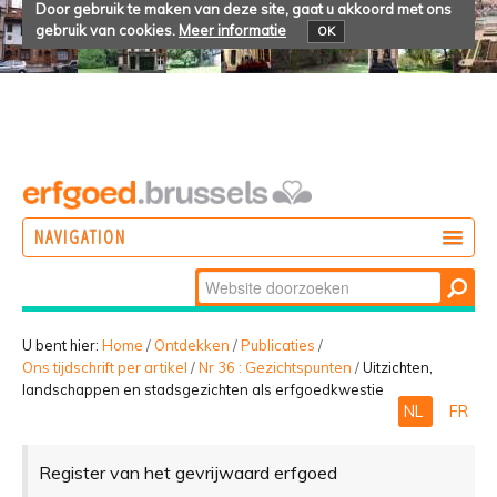
Door gebruik te maken van deze site, gaat u akkoord met ons
gebruik van cookies.
Meer informatie
OK
NAVIGATION
Zoek
DOEN
Geavanceerd
ONTDEKKEN
zoeken...
U bent hier:
Home
/
Ontdekken
/
Publicaties
/
Ons tijdschrift per artikel
/
Nr 36 : Gezichtspunten
/
Uitzichten,
BELEVEN
landschappen en stadsgezichten als erfgoedkwestie
NL
FR
Register van het gevrijwaard erfgoed