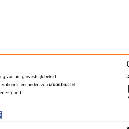
ing van het gewestelijk beleid
D
operationele eenheden van
urban.brussel
,
en Erfgoed.