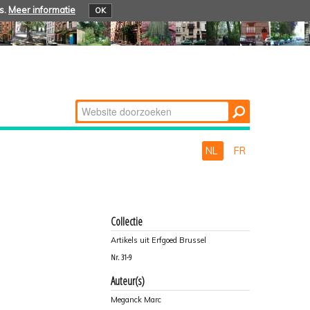
s.
Meer informatie
OK
Zoek
Geavanceerd
zoeken...
NL
FR
Collectie
Artikels uit Erfgoed Brussel
Nr.
31-9
Auteur(s)
Meganck Marc