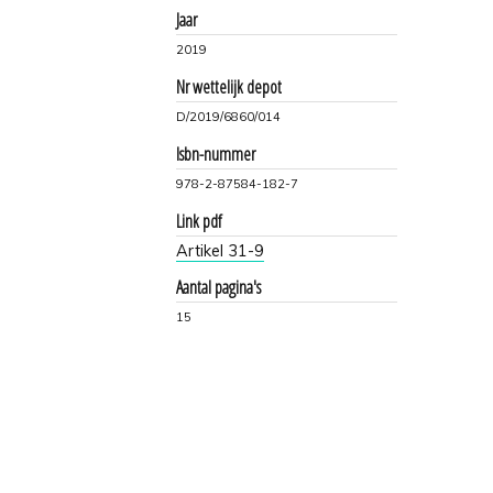
Jaar
2019
Nr wettelijk depot
D/2019/6860/014
Isbn-nummer
978-2-87584-182-7
Link pdf
Artikel 31-9
Aantal pagina's
15