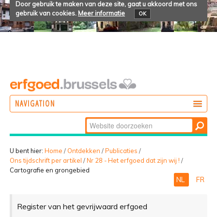
Door gebruik te maken van deze site, gaat u akkoord met ons
gebruik van cookies.
Meer informatie
OK
NAVIGATION
Zoek
DOEN
Geavanceerd
ONTDEKKEN
zoeken...
U bent hier:
Home
/
Ontdekken
/
Publicaties
/
Ons tijdschrift per artikel
/
Nr 28 - Het erfgoed dat zijn wij !
/
BELEVEN
Cartografie en grongebied
NL
FR
Register van het gevrijwaard erfgoed