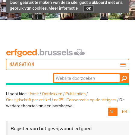
Door gebruik te maken van deze site, gaat u akkoord met ons
gebruik van cookies.
Meer informatie
OK
NAVIGATION
Zoek
DOEN
Geavanceerd
ONTDEKKEN
zoeken...
U bent hier:
Home
/
Ontdekken
/
Publicaties
/
Ons tijdschrift per artikel
/
nr 25 : Conservatie op de steigers
/
De
BELEVEN
wedergeboorte van een barokgevel
NL
FR
Register van het gevrijwaard erfgoed