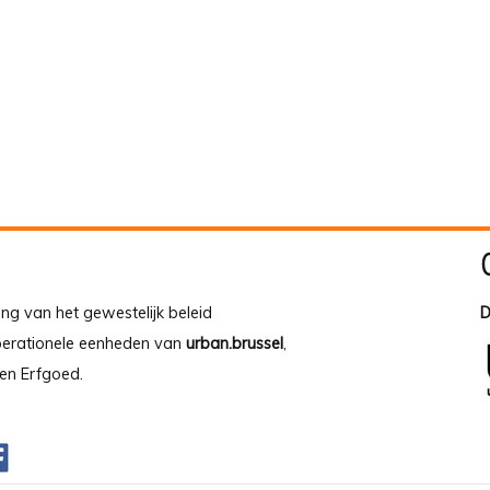
ing van het gewestelijk beleid
D
operationele eenheden van
urban.brussel
,
en Erfgoed.