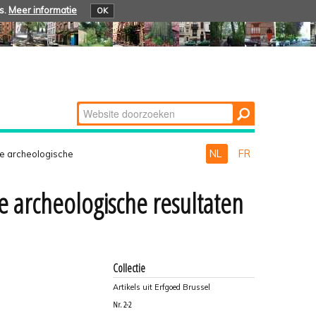
s.
Meer informatie
OK
Zoek
Geavanceerd
zoeken...
NL
FR
le archeologische
e archeologische resultaten
Collectie
Artikels uit Erfgoed Brussel
Nr.
2-2